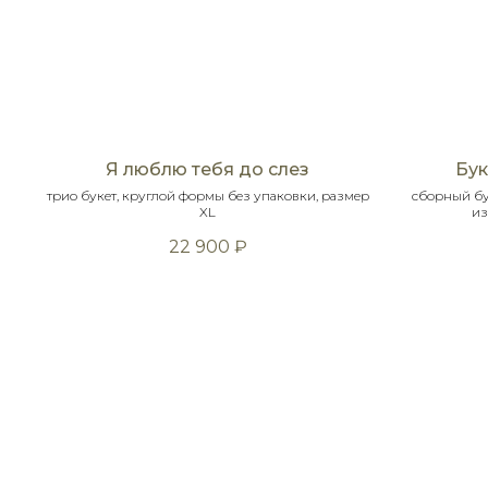
Я люблю тебя до слез
Бук
трио букет, круглой формы без упаковки, размер
сборный бу
XL
из
22 900
₽