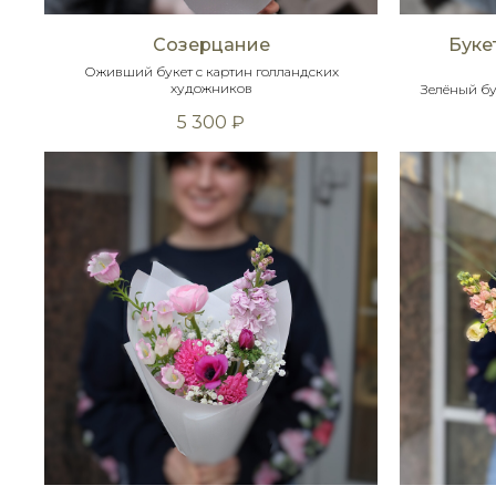
Созерцание
Буке
Оживший букет с картин голландских
художников
Зелёный бу
5 300
₽