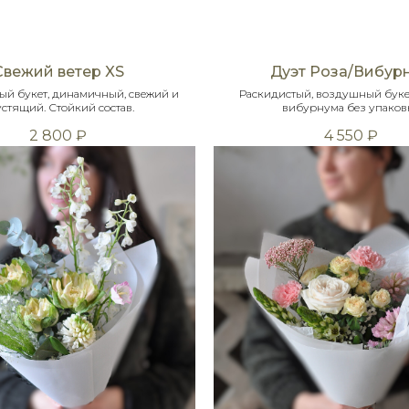
Свежий ветер XS
Дуэт Роза/Вибур
ый букет, динамичный, свежий и
Раскидистый, воздушный букет
стящий. Стойкий состав.
вибурнума без упаков
2 800
₽
4 550
₽