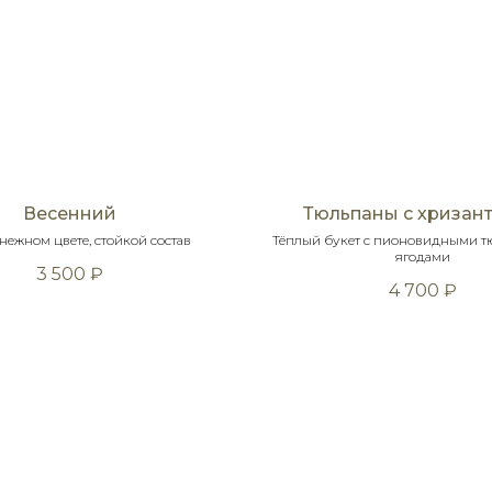
Весенний
Тюльпаны с хризан
 нежном цвете, стойкой состав
Тёплый букет с пионовидными т
ягодами
3 500
₽
4 700
₽