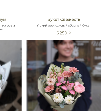
нум
Букет Свежесть
 из роз и
Яркий раскидистый сборный букет
ки
6 250
₽