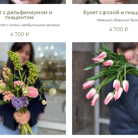
т с дельфиниумом и
Букет с розой и гиа
гиацинтом
Нежный сборный бук
кет с очень необычными розами
4 700
₽
4 700
₽