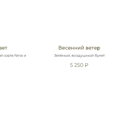
вет
Весенний ветер
й сорта Nina и
Зелёный, воздушный букет
5 250
₽