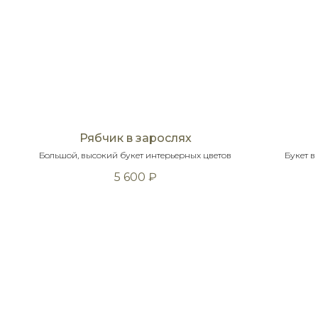
Рябчик в зарослях
Большой, высокий букет интерьерных цветов
Букет в
5 600
₽