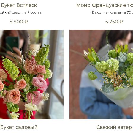
Букет Всплеск
Моно Французские т
ойкий сезонный состав.
Высокие тюльпаны 70 
5 900
₽
5 250
₽
Букет садовый
Свежий ветер