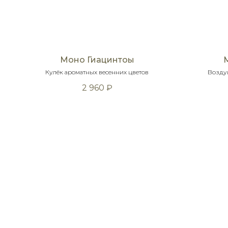
Моно Гиацинтоы
Кулёк ароматных весенних цветов
Воздуш
2 960
₽