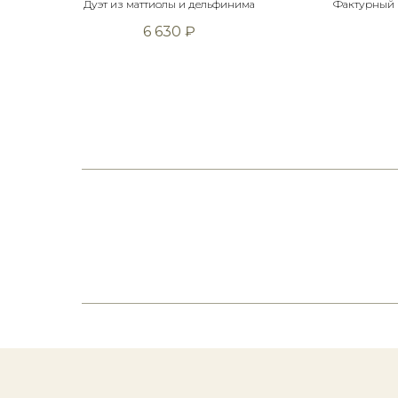
Дуэт из маттиолы и дельфинима
Фактурный 
6 630
₽