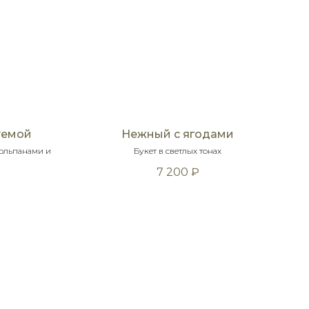
темой
Нежный с ягодами
юльпанами и
Букет в светлых тонах
7 200
₽