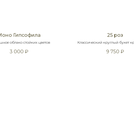
Моно Гипсофила
25 роз
ное облако стойких цветов
Классический круглый букет к
3 000
₽
9 750
₽