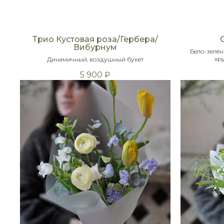
Трио Кустовая роза/Гербера/
Вибурнум
Бело-зелён
хру
Динамичный, воздушный букет
5 900
₽