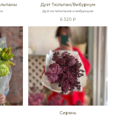
юльпаны
Дуэт Тюльпан/Вибурнум
см
Дуэт их тюльпанов и вибурнума
6 320
₽
Сирень