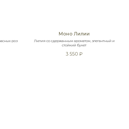
Моно Лилии
расных роз
Лилия со сдержанным ароматом, элегантный и
стойкий букет
3 550
₽