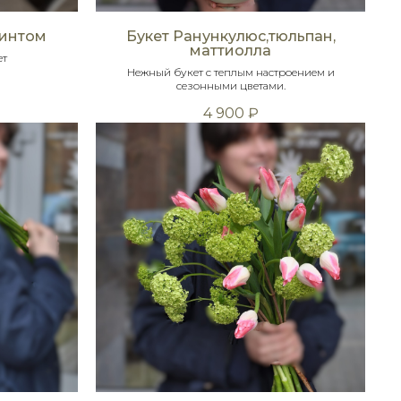
цинтом
Букет Ранункулюс,тюльпан,
маттиолла
ет
Нежный букет с теплым настроением и
сезонными цветами.
4 900
₽