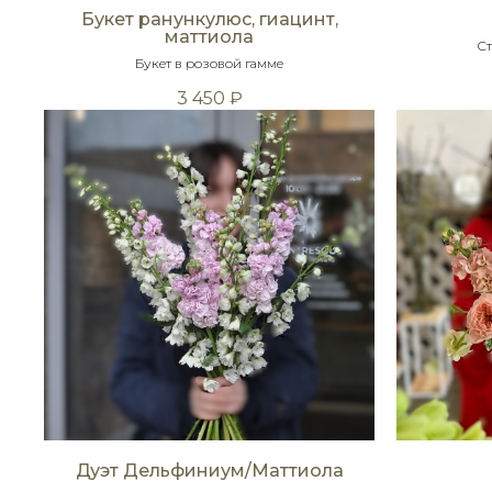
Букет ранункулюс, гиацинт,
маттиола
Ст
Букет в розовой гамме
3 450
₽
Дуэт Дельфиниум/Маттиола