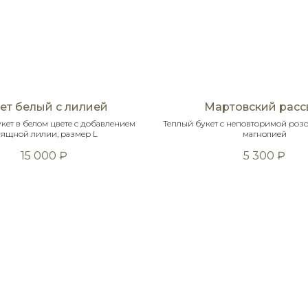
ет белый с лилией
Мартовский расс
кет в белом цвете с добавлением
Теплый букет с неповторимой розо
ящной лилии, размер L
магнолией
15 000
₽
5 300
₽